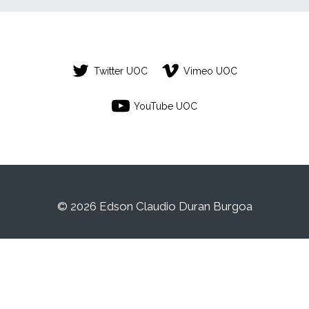
Twitter UOC
Vimeo UOC
YouTube UOC
© 2026 Edson Claudio Duran Burgoa
Este es un espacio de trabajo personal de
un/a estudiante de la Universitat Oberta de
Catalunya. Cualquier contenido publicado