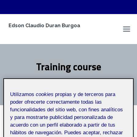
Saltar
Edson Claudio Duran Burgoa
al
Espacio Personal
contenido
Training course
Inicio
/
Training course
Utilizamos
cookies
propias y de terceros para
poder ofrecerte correctamente todas las
funcionalidades del sitio web, con fines analíticos
y para mostrarte publicidad personalizada de
acuerdo con un perfil elaborado a partir de tus
TRAINING COURSE
hábitos de navegación. Puedes aceptar, rechazar
Thematic analysis with