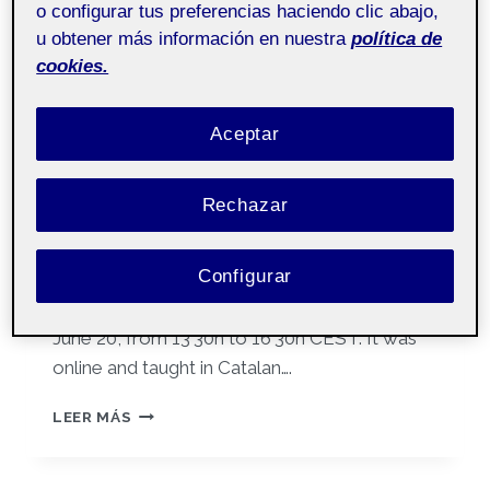
o configurar tus preferencias haciendo clic abajo,
Atlas.ti
u obtener más información en nuestra
política de
cookies.
Por
Edson Claudio Duran Burgoa
17 marzo, 2025
Aceptar
Tutoria Doctorat en
Pública
Salut i Psicologia
Rechazar
The course provided an introduction on how
Configurar
to conduct a qualitative analysis with the
software Atlas.ti. It took place on Thursday,
June 20, from 13’30h to 16’30h CEST. It was
online and taught in Catalan….
THEMATIC
LEER MÁS
ANALYSIS
WITH
ATLAS.TI