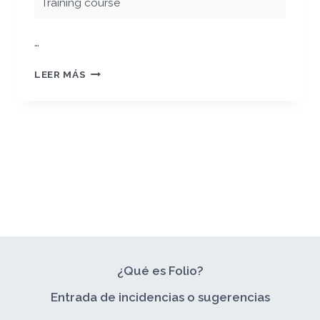
Training course
…
SESSION
LEER MÁS
ABOUT
THE
USE
OF
ATLAS.TI.
¿Qué es Folio?
Entrada de incidencias o sugerencias