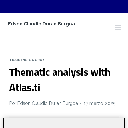
Saltar
Edson Claudio Duran Burgoa
al
Espacio Personal
contenido
TRAINING COURSE
Thematic analysis with
Atlas.ti
Por
Edson Claudio Duran Burgoa
17 marzo, 2025
Tutoria Doctorat
Pública