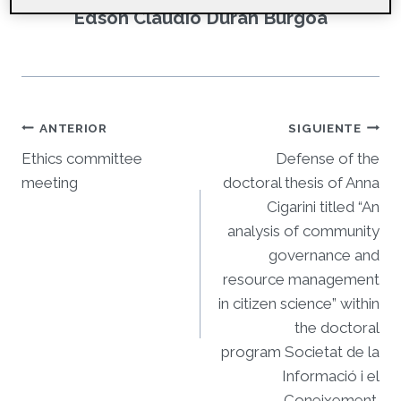
Edson Claudio Duran Burgoa
Navegación
ANTERIOR
SIGUIENTE
Ethics committee
Defense of the
de
meeting
doctoral thesis of Anna
entradas
Cigarini titled “An
analysis of community
governance and
resource management
in citizen science” within
the doctoral
program Societat de la
Informació i el
Coneixement.