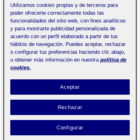
en Salut i Psicologia
Utilizamos
cookies
propias y de terceros para
poder ofrecerte correctamente todas las
funcionalidades del sitio web, con fines analíticos
The course provided an introduction on how to
y para mostrarte publicidad personalizada de
conduct a qualitative analysis with the software
acuerdo con un perfil elaborado a partir de tus
Atlas.ti. It took place on Thursday, June 20, from
hábitos de navegación. Puedes aceptar, rechazar
13’30h to 16’30h CEST. It was online and taught in
o configurar tus preferencias haciendo clic abajo,
Catalan.
u obtener más información en nuestra
política de
cookies.
Training course
Aceptar
Rechazar
Configurar