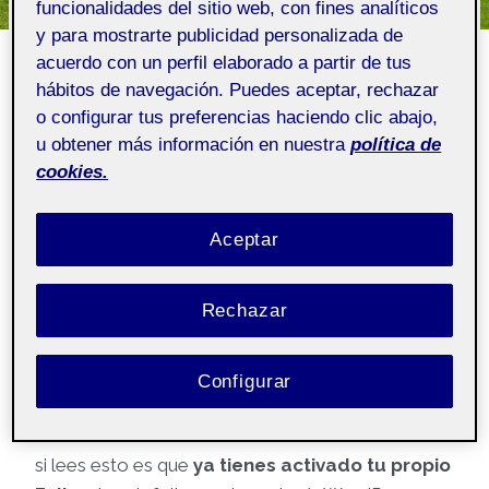
funcionalidades del sitio web, con fines analíticos
¡Te damos la bienvenida
y para mostrarte publicidad personalizada de
acuerdo con un perfil elaborado a partir de tus
a tu Folio propio!
hábitos de navegación. Puedes aceptar, rechazar
o configurar tus preferencias haciendo clic abajo,
u obtener más información en nuestra
política de
Por
Folio
8 septiembre, 2021
cookies.
Pública
Aceptar
(Esta publicación se ha generado
Rechazar
automáticamente y la puede ver todo el mundo)
Configurar
¡Hola!
si lees esto es que
ya tienes activado tu propio